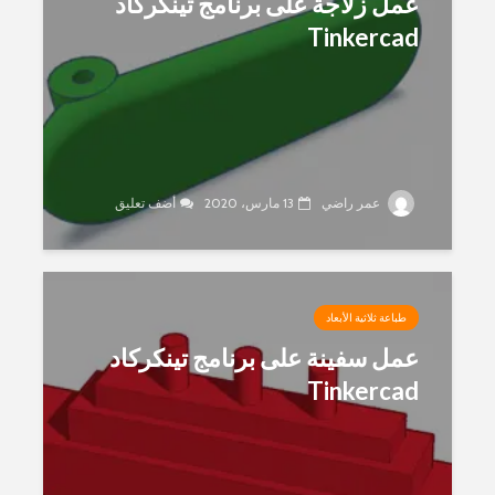
عمل زلاجة على برنامج تينكركاد
Tinkercad
عمر راضي
13 مارس، 2020
أضف تعليق
طباعة ثلاثية الأبعاد
عمل سفينة على برنامج تينكركاد
Tinkercad