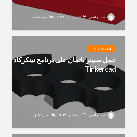
عمر راضي
13 مارس، 2020
أضف تعليق
طباعة ثلاثية الأبعاد
عمل سبينر باتمان على برنامج تينكركاد
Tinkercad
عمر راضي
1 سبتمبر، 2019
أضف تعليق