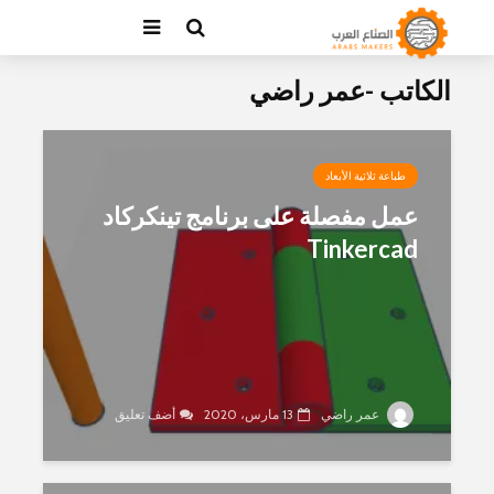
الكاتب -عمر راضي
طباعة ثلاثية الأبعاد
عمل مفصلة على برنامج تينكركاد
Tinkercad
عمر راضي
13 مارس، 2020
أضف تعليق