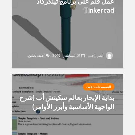
عمل قلم على برنامج تينكركاد
Tinkercad
عمر راضي
31 أغسطس، 2018
أضف تعليق
التصميم ثلاثي الأبعاد
بداية الإبحار بعالم سكيتش أب (شرح
الواجهة الأساسية وأبرز الأوامر)