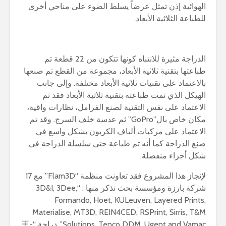
الهوائية إذن تمثل عرضاً يسلط الضوء على مناحي أخرى
للطباعة الثلاثية الأبعاد.
الدراجة مثيرة للانتباه كونها تتكون من 22 قطعة تم
طباعتها بتقنية ثلاثية الأبعاد، مجموعة من القطع تم صنعها
بالاعتماد على تقنيات ثلاثية الأبعاد مختلفة. وإلى جانب
الهيكل الذي تمت طباعته بتقنية ثلاثية الأبعاد فقد تم
الاعتماد على نفس التقنية لصنع الفرامل، نظارات واقية،
مكان خاص بال”GoPro” ثم عدسة خلف السرج. وقد تم
الاعتماد على مركبات ألياف الكربون بشكل واسع في
صنع الدراجة كما أنه تم طباعة حتى سلسلة الدراجة في
شكل أجزاء منفصلة.
لإنجاز هذا المشروع فقد تعاونت منظمة “Flam3D” مع 17
شركة بارزة ومؤسسة بحث نذكر منها : “3D&I, 3Dee,
Formando, Hoet, KULeuven, Layered Prints,
Materialise, MT3D, REIN4CED, RSPrint, Sirris, T&M
Solutions, Tenco DDM, Ugent and Vamac”. دراجة “王-