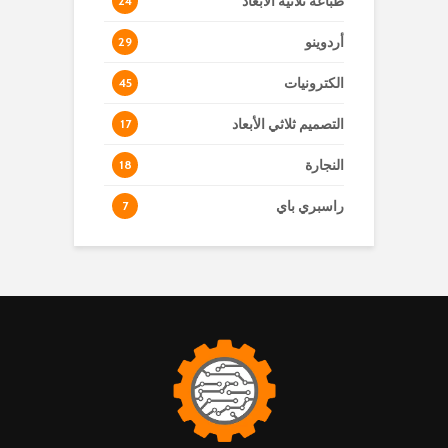
طباعة ثلاثية الأبعاد
24
أردوينو
29
الكترونيات
45
التصميم ثلاثي الأبعاد
17
النجارة
18
راسبري باي
7